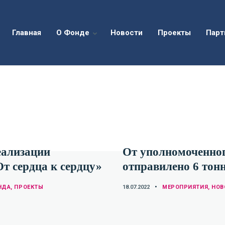
Главная
О Фонде
Новости
Проекты
Парт
еализации
От уполномоченног
т сердца к сердцу»
отправилено 6 тон
CATEGORIES
НДА
,
ПРОЕКТЫ
18.07.2022
МЕРОПРИЯТИЯ
,
НОВ