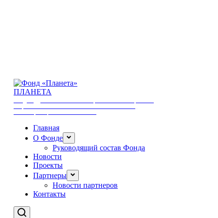
ПЛАНЕТА
ФОНД ПОДДЕРЖКИ И РАЗВИТИЯ ОБЩЕСТВЕННЫХ ИНИЦИАТИВ И
СОЦИАЛЬНЫХ ПРОГРАММ В ОБЛАСТИ ЖУРНАЛИСТИКИ,
ПРОСВЕЩЕНИЯ, КУЛЬТУРЫ И СПОРТА
Главная
О Фонде
Руководящий состав Фонда
Новости
Проекты
Партнеры
Новости партнеров
Контакты