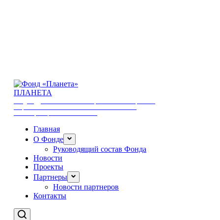
ПЛАНЕТА
ФОНД ПОДДЕРЖКИ И РАЗВИТИЯ ОБЩЕСТВЕННЫХ ИНИЦИАТИВ И
СОЦИАЛЬНЫХ ПРОГРАММ В ОБЛАСТИ ЖУРНАЛИСТИКИ,
ПРОСВЕЩЕНИЯ, КУЛЬТУРЫ И СПОРТА
Главная
О Фонде
Руководящий состав Фонда
Новости
Проекты
Партнеры
Новости партнеров
Контакты