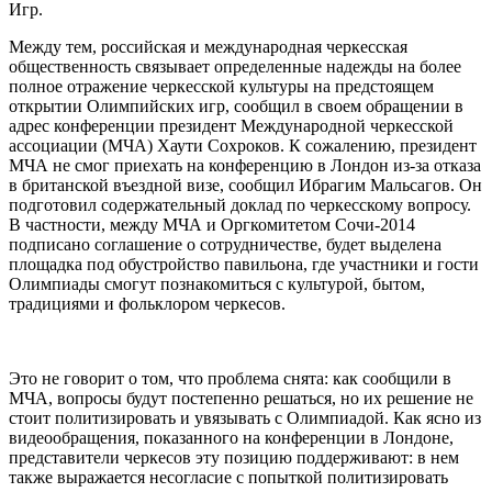
Игр.
Между тем, российская и международная черкесская
общественность связывает определенные надежды на более
полное отражение черкесской культуры на предстоящем
открытии Олимпийских игр, сообщил в своем обращении в
адрес конференции президент Международной черкесской
ассоциации (МЧА) Хаути Сохроков. К сожалению, президент
МЧА не смог приехать на конференцию в Лондон из-за отказа
в британской въездной визе, сообщил Ибрагим Мальсагов. Он
подготовил содержательный доклад по черкесскому вопросу.
В частности, между МЧА и Оргкомитетом Сочи-2014
подписано соглашение о сотрудничестве, будет выделена
площадка под обустройство павильона, где участники и гости
Олимпиады смогут познакомиться с культурой, бытом,
традициями и фольклором черкесов.
Это не говорит о том, что проблема снята: как сообщили в
МЧА, вопросы будут постепенно решаться, но их решение не
стоит политизировать и увязывать с Олимпиадой. Как ясно из
видеообращения, показанного на конференции в Лондоне,
представители черкесов эту позицию поддерживают: в нем
также выражается несогласие с попыткой политизировать