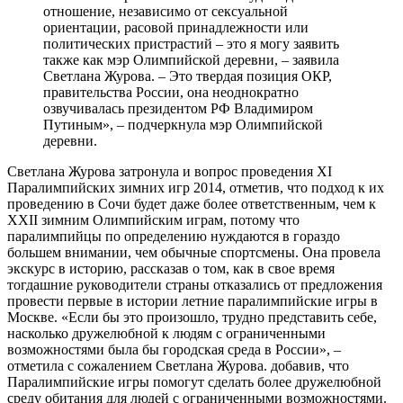
отношение, независимо от сексуальной
ориентации, расовой принадлежности или
политических пристрастий – это я могу заявить
также как мэр Олимпийской деревни, – заявила
Светлана Журова. – Это твердая позиция ОКР,
правительства России, она неоднократно
озвучивалась президентом РФ Владимиром
Путиным», – подчеркнула мэр Олимпийской
деревни.
Светлана Журова затронула и вопрос проведения XI
Паралимпийских зимних игр 2014, отметив, что подход к их
проведению в Сочи будет даже более ответственным, чем к
XXII зимним Олимпийским играм, потому что
паралимпийцы по определению нуждаются в гораздо
большем внимании, чем обычные спортсмены. Она провела
экскурс в историю, рассказав о том, как в свое время
тогдашние руководители страны отказались от предложения
провести первые в истории летние паралимпийские игры в
Москве. «Если бы это произошло, трудно представить себе,
насколько дружелюбной к людям с ограниченными
возможностями была бы городская среда в России», –
отметила с сожалением Светлана Журова. добавив, что
Паралимпийские игры помогут сделать более дружелюбной
среду обитания для людей с ограниченными возможностями.