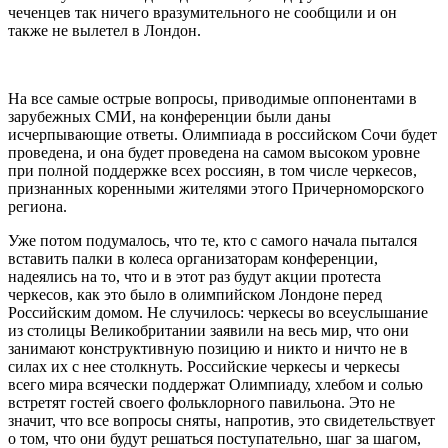
чеченцев так ничего вразумительного не сообщили и он
также не вылетел в Лондон.
На все самые острые вопросы, приводимые оппонентами в
зарубежных СМИ, на конференции были даны
исчерпывающие ответы. Олимпиада в российском Сочи будет
проведена, и она будет проведена на самом высоком уровне
при полной поддержке всех россиян, в том числе черкесов,
признанных коренными жителями этого Причерноморского
региона.
Уже потом подумалось, что те, кто с самого начала пытался
вставить палки в колеса организаторам конференции,
надеялись на то, что и в этот раз будут акции протеста
черкесов, как это было в олимпийском Лондоне перед
Российским домом. Не случилось: черкесы во всеуслышание
из столицы Великобритании заявили на весь мир, что они
занимают конструктивную позицию и никто и ничто не в
силах их с нее столкнуть. Российские черкесы и черкесы
всего мира всячески поддержат Олимпиаду, хлебом и солью
встретят гостей своего фольклорного павильона. Это не
значит, что все вопросы сняты, напротив, это свидетельствует
о том, что они будут решаться поступательно, шаг за шагом,