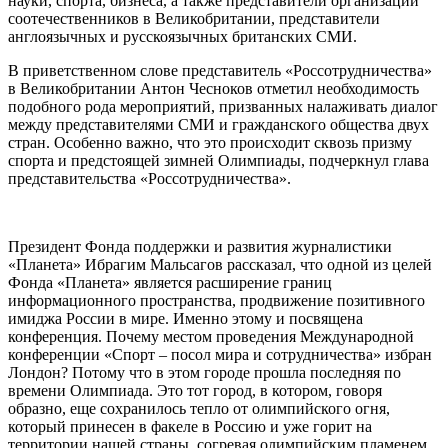
науки, спорта, бизнеса, а также представители организаций
соотечественников в Великобритании, представители
англоязычных и русскоязычных британских СМИ.
В приветственном слове представитель «Россотрудничества»
в Великобритании Антон Чесноков отметил необходимость
подобного рода мероприятий, призванных налаживать диалог
между представителями СМИ и гражданского общества двух
стран. Особенно важно, что это происходит сквозь призму
спорта и предстоящей зимней Олимпиады, подчеркнул глава
представительства «Россотрудничества».
Президент Фонда поддержки и развития журналистики
«Планета» Ибрагим Мальсагов рассказал, что одной из целей
Фонда «Планета» является расширение границ
информационного пространства, продвижение позитивного
имиджа России в мире. Именно этому и посвящена
конференция. Почему местом проведения Международной
конференции «Спорт – посол мира и сотрудничества» избран
Лондон? Потому что в этом городе прошла последняя по
времени Олимпиада. Это тот город, в котором, говоря
образно, еще сохранилось тепло от олимпийского огня,
который принесен в факеле в Россию и уже горит на
территории нашей страны, согревая олимпийским пламенем