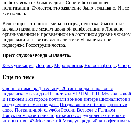
но без увязки с Олимпиадой в Сочи и без излишней
политизации. Думается, это заявление было услышано. И все
всё поняли.
Ведь спорт – это посол мира и сотрудничества. Именно так
звучало название международной конференции в Лондоне,
организованной и проведенной на достойном уровне Фондом
поддержки и развития журналистики «Планета» при
поддержке Россотрудничества.
Пресс-служба Фонда «Планета»
Коммуникация
,
Лондон
,
Мероприятия
,
Новости фонда
,
Спорт
Еще по теме
Срочная помощь Дагестану: 20 тонн воды и правовая
поддержка от фонда «Планета» и УПЧ РФ Т. Н. Москальковой
В Нижнем Новгороде почтили воинов-интернационалистов в
преддверии памятной даты
Поздравление и благодарность в
адрес Пограничной службы России
Встреча с Гагиком
Царукяном: развитие спортивного сотрудничества и новые
инициативы
47-Московский Международный кинофестиваль