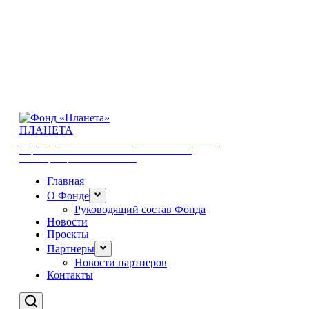
ПЛАНЕТА
ФОНД ПОДДЕРЖКИ И РАЗВИТИЯ ОБЩЕСТВЕННЫХ ИНИЦИАТИВ И
СОЦИАЛЬНЫХ ПРОГРАММ В ОБЛАСТИ ЖУРНАЛИСТИКИ,
ПРОСВЕЩЕНИЯ, КУЛЬТУРЫ И СПОРТА
Главная
О Фонде
Руководящий состав Фонда
Новости
Проекты
Партнеры
Новости партнеров
Контакты