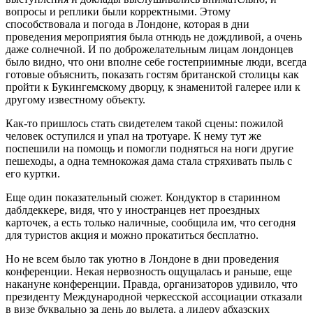
вопросы и реплики были корректными. Этому
способствовала и погода в Лондоне, которая в дни
проведения мероприятия была отнюдь не дождливой, а очень
даже солнечной. И по доброжелательным лицам лондонцев
было видно, что они вполне себе гостеприимные люди, всегда
готовые объяснить, показать гостям британской столицы как
пройти к Букингемскому дворцу, к знаменитой галерее или к
другому известному объекту.
Как-то пришлось стать свидетелем такой сцены: пожилой
человек оступился и упал на тротуаре. К нему тут же
поспешили на помощь и помогли подняться на ноги другие
пешеходы, а одна темнокожая дама стала стряхивать пыль с
его куртки.
Еще один показательный сюжет. Кондуктор в старинном
даблдеккере, видя, что у иностранцев нет проездных
карточек, а есть только наличные, сообщила им, что сегодня
для туристов акция и можно прокатиться бесплатно.
Но не всем было так уютно в Лондоне в дни проведения
конференции. Некая нервозность ощущалась и раньше, еще
накануне конференции. Правда, организаторов удивило, что
президенту Международной черкесской ассоциации отказали
в визе буквально за день до вылета, а лидеру абхазских