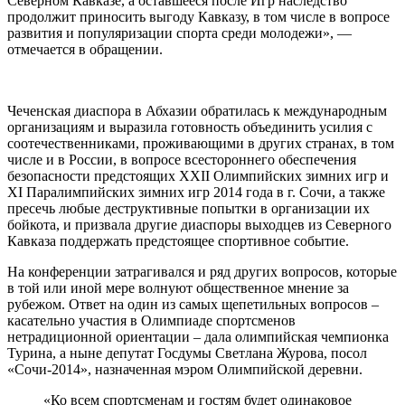
Северном Кавказе, а оставшееся после Игр наследство
продолжит приносить выгоду Кавказу, в том числе в вопросе
развития и популяризации спорта среди молодежи», —
отмечается в обращении.
Чеченская диаспора в Абхазии обратилась к международным
организациям и выразила готовность объединить усилия с
соотечественниками, проживающими в других странах, в том
числе и в России, в вопросе всестороннего обеспечения
безопасности предстоящих XXII Олимпийских зимних игр и
XI Паралимпийских зимних игр 2014 года в г. Сочи, а также
пресечь любые деструктивные попытки в организации их
бойкота, и призвала другие диаспоры выходцев из Северного
Кавказа поддержать предстоящее спортивное событие.
На конференции затрагивался и ряд других вопросов, которые
в той или иной мере волнуют общественное мнение за
рубежом. Ответ на один из самых щепетильных вопросов –
касательно участия в Олимпиаде спортсменов
нетрадиционной ориентации – дала олимпийская чемпионка
Турина, а ныне депутат Госдумы Светлана Журова, посол
«Сочи-2014», назначенная мэром Олимпийской деревни.
«Ко всем спортсменам и гостям будет одинаковое